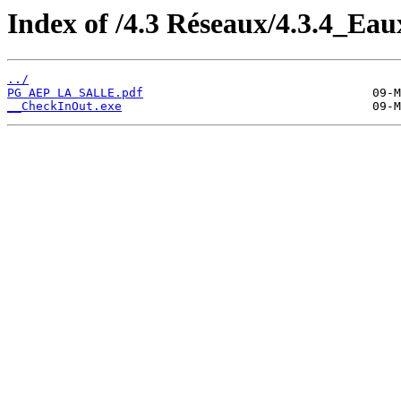
Index of /4.3 Réseaux/4.3.4_Eau
../
PG AEP LA SALLE.pdf
__CheckInOut.exe