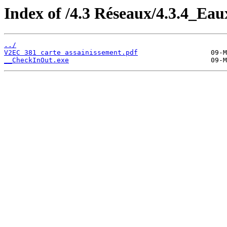
Index of /4.3 Réseaux/4.3.4_Ea
../
V2EC 381 carte assainissement.pdf
__CheckInOut.exe