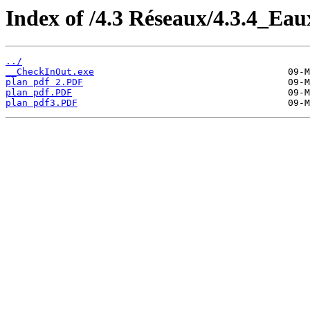
Index of /4.3 Réseaux/4.3.4_Ea
../
__CheckInOut.exe
plan pdf 2.PDF
plan pdf.PDF
plan pdf3.PDF