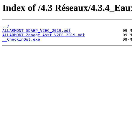
Index of /4.3 Réseaux/4.3.4_Ea
../
ALLARMONT SDAEP_V2EC_2019.pdf
ALLARMONT Zonage Asst_V2EC 2019.pdf
__CheckInOut.exe